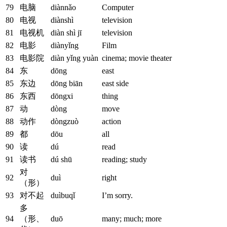
79
电脑
diànnǎo
Computer
80
电视
diànshì
television
81
电视机
diàn shì jī
television
82
电影
diànyǐng
Film
83
电影院
diàn yǐng yuàn
cinema; movie theater
84
东
dōng
east
85
东边
dōng biān
east side
86
东西
dōngxi
thing
87
动
dòng
move
88
动作
dòngzuò
action
89
都
dōu
all
90
读
dú
read
91
读书
dú shū
reading; study
对
92
duì
right
（形）
93
对不起
duìbuqǐ
I’m sorry.
多
94
（形、
duō
many; much; more