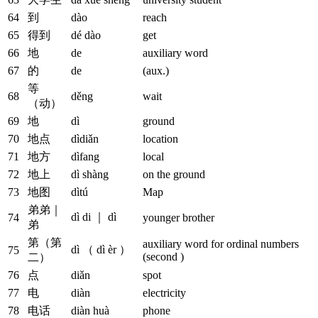
64
到
dào
reach
65
得到
dé dào
get
66
地
de
auxiliary word
67
的
de
(aux.)
等
68
děng
wait
（动）
69
地
dì
ground
70
地点
dìdiǎn
location
71
地方
dìfang
local
72
地上
dì shàng
on the ground
73
地图
dìtú
Map
弟弟｜
dì di ｜ dì
74
younger brother
弟
第（第
auxiliary word for ordinal numbers
dì （ dì èr ）
75
(second )
二）
76
点
diǎn
spot
77
电
diàn
electricity
78
电话
diàn huà
phone