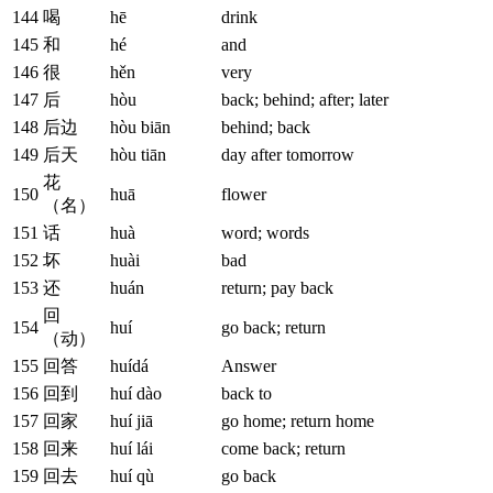
144
喝
hē
drink
145
和
hé
and
146
很
hěn
very
147
后
hòu
back; behind; after; later
148
后边
hòu biān
behind; back
149
后天
hòu tiān
day after tomorrow
花
150
huā
flower
（名）
151
话
huà
word; words
152
坏
huài
bad
153
还
huán
return; pay back
回
154
huí
go back; return
（动）
155
回答
huídá
Answer
156
回到
huí dào
back to
157
回家
huí jiā
go home; return home
158
回来
huí lái
come back; return
159
回去
huí qù
go back