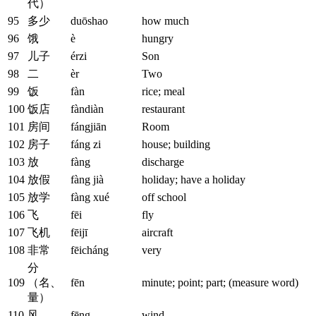
代）
95
多少
duōshao
how much
96
饿
è
hungry
97
儿子
érzi
Son
98
二
èr
Two
99
饭
fàn
rice; meal
100
饭店
fàndiàn
restaurant
101
房间
fángjiān
Room
102
房子
fáng zi
house; building
103
放
fàng
discharge
104
放假
fàng jià
holiday; have a holiday
105
放学
fàng xué
off school
106
飞
fēi
fly
107
飞机
fēijī
aircraft
108
非常
fēicháng
very
分
109
（名、
fēn
minute; point; part; (measure word)
量）
110
风
fēng
wind