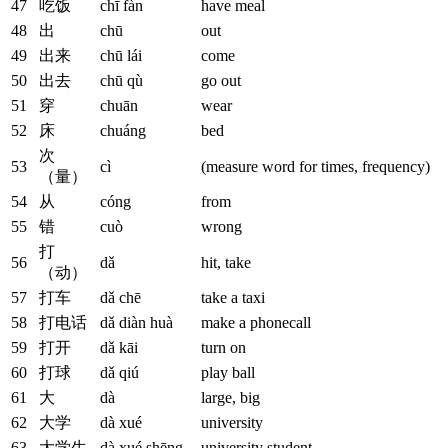
47
吃饭
chī fàn
have meal
48
出
chū
out
49
出来
chū lái
come
50
出去
chū qù
go out
51
穿
chuān
wear
52
床
chuáng
bed
次
53
cì
(measure word for times, frequency)
（量）
54
从
cóng
from
55
错
cuò
wrong
打
56
dǎ
hit, take
（动）
57
打车
dǎ chē
take a taxi
58
打电话
dǎ diàn huà
make a phonecall
59
打开
dǎ kāi
turn on
60
打球
dǎ qiú
play ball
61
大
dà
large, big
62
大学
dà xué
university
63
大学生
dà xué shēng
university student