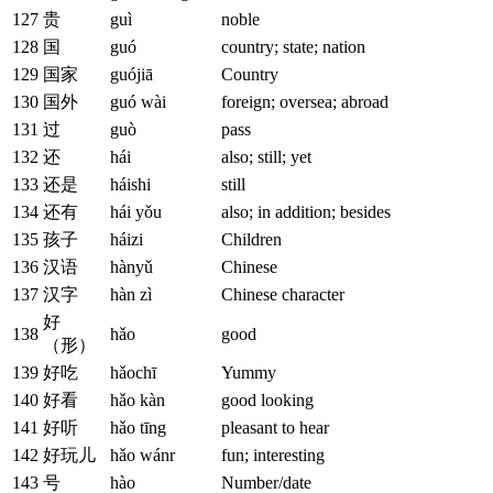
127
贵
guì
noble
128
国
guó
country; state; nation
129
国家
guójiā
Country
130
国外
guó wài
foreign; oversea; abroad
131
过
guò
pass
132
还
hái
also; still; yet
133
还是
háishi
still
134
还有
hái yǒu
also; in addition; besides
135
孩子
háizi
Children
136
汉语
hànyǔ
Chinese
137
汉字
hàn zì
Chinese character
好
138
hǎo
good
（形）
139
好吃
hǎochī
Yummy
140
好看
hǎo kàn
good looking
141
好听
hǎo tīng
pleasant to hear
142
好玩儿
hǎo wánr
fun; interesting
143
号
hào
Number/date