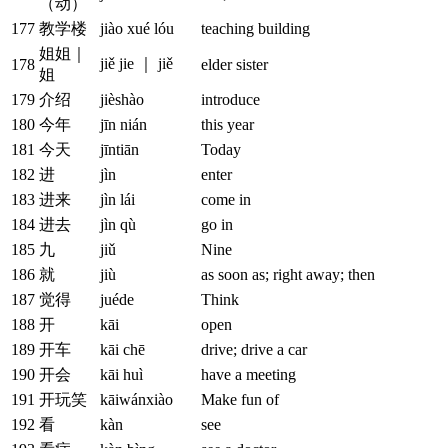
（动）
177
教学楼
jiào xué lóu
teaching building
姐姐｜
jiě jie ｜ jiě
178
elder sister
姐
179
介绍
jièshào
introduce
180
今年
jīn nián
this year
181
今天
jīntiān
Today
182
进
jìn
enter
183
进来
jìn lái
come in
184
进去
jìn qù
go in
185
九
jiǔ
Nine
186
就
jiù
as soon as; right away; then
187
觉得
juéde
Think
188
开
kāi
open
189
开车
kāi chē
drive; drive a car
190
开会
kāi huì
have a meeting
191
开玩笑
kāiwánxiào
Make fun of
192
看
kàn
see