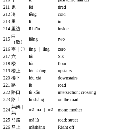
211
累
lèi
tired
212
冷
lěng
cold
213
里
lǐ
in
214
里边
lǐ biān
inside
两
215
liǎng
two
（数）
216
零｜〇
líng ｜ líng
zero
217
六
liù
Six
218
楼
lóu
floor
219
楼上
lóu shàng
upstairs
220
楼下
lóu xià
downstairs
221
路
lù
road
222
路口
lù kǒu
intersection; crossing
223
路上
lù shàng
on the road
妈妈｜
mā ma ｜ mā
224
mom; mother
妈
225
马路
mǎ lù
road; street
226
马上
mǎshàng
Right off