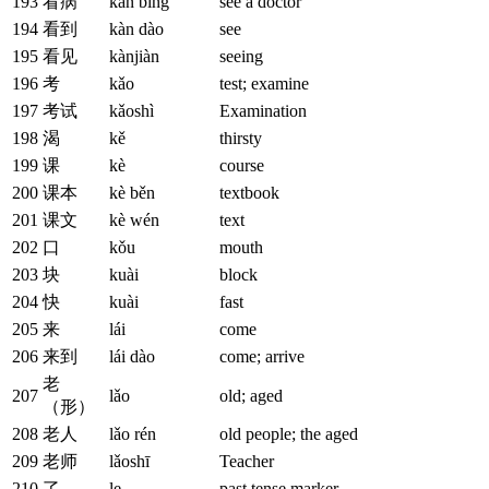
193
看病
kàn bìng
see a doctor
194
看到
kàn dào
see
195
看见
kànjiàn
seeing
196
考
kǎo
test; examine
197
考试
kǎoshì
Examination
198
渴
kě
thirsty
199
课
kè
course
200
课本
kè běn
textbook
201
课文
kè wén
text
202
口
kǒu
mouth
203
块
kuài
block
204
快
kuài
fast
205
来
lái
come
206
来到
lái dào
come; arrive
老
207
lǎo
old; aged
（形）
208
老人
lǎo rén
old people; the aged
209
老师
lǎoshī
Teacher
210
了
le
past tense marker