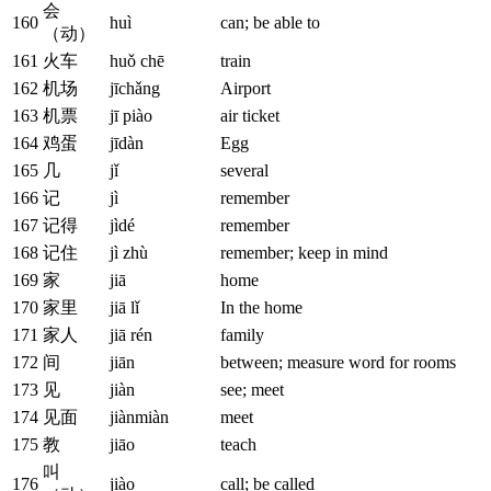
会
160
huì
can; be able to
（动）
161
火车
huǒ chē
train
162
机场
jīchǎng
Airport
163
机票
jī piào
air ticket
164
鸡蛋
jīdàn
Egg
165
几
jǐ
several
166
记
jì
remember
167
记得
jìdé
remember
168
记住
jì zhù
remember; keep in mind
169
家
jiā
home
170
家里
jiā lǐ
In the home
171
家人
jiā rén
family
172
间
jiān
between; measure word for rooms
173
见
jiàn
see; meet
174
见面
jiànmiàn
meet
175
教
jiāo
teach
叫
176
jiào
call; be called