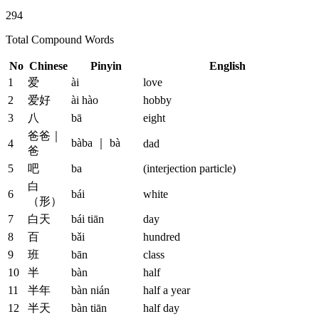
294
Total Compound Words
No
Chinese
Pinyin
English
1
爱
ài
love
2
爱好
ài hào
hobby
3
八
bā
eight
爸爸｜
bàba ｜ bà
4
dad
爸
5
吧
ba
(interjection particle)
白
6
bái
white
（形）
7
白天
bái tiān
day
8
百
bǎi
hundred
9
班
bān
class
10
半
bàn
half
11
半年
bàn nián
half a year
12
半天
bàn tiān
half day