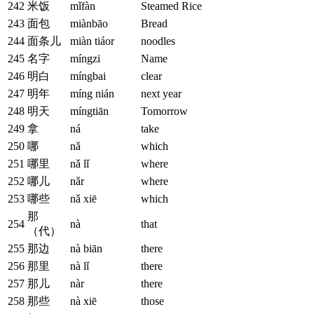
242
米饭
mǐfàn
Steamed Rice
243
面包
miànbāo
Bread
244
面条儿
miàn tiáor
noodles
245
名字
míngzi
Name
246
明白
míngbai
clear
247
明年
míng nián
next year
248
明天
míngtiān
Tomorrow
249
拿
ná
take
250
哪
nǎ
which
251
哪里
nǎ lǐ
where
252
哪儿
nǎr
where
253
哪些
nǎ xiē
which
那
254
nà
that
（代）
255
那边
nà biān
there
256
那里
nà lǐ
there
257
那儿
nàr
there
258
那些
nà xiē
those