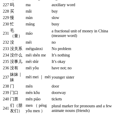
227
吗
ma
auxiliary word
228
买
mǎi
buy
229
慢
màn
slow
230
忙
máng
busy
毛
a fractional unit of money in China
231
máo
(measure word)
（量）
232
没
méi
no
233
没关系
méiguānxi
No problem
234
没什么
méi shén me
It’s nothing
235
没事儿
méi shìr
It’s okay
236
没有
méi yǒu
have not; no
妹妹｜
mèi mei ｜ mèi
237
younger sister
妹
238
门
mén
door
239
门口
mén kǒu
doorway
240
门票
mén piào
tickets
们（朋
men （ péng
plural marker for pronouns and a few
241
animate nouns (friends)
友们）
yǒu men ）