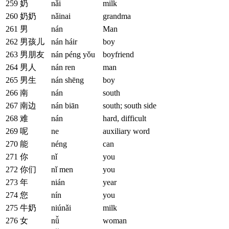
259
奶
nǎi
milk
260
奶奶
nǎinai
grandma
261
男
nán
Man
262
男孩儿
nán háir
boy
263
男朋友
nán péng yǒu
boyfriend
264
男人
nán ren
man
265
男生
nán shēng
boy
266
南
nán
south
267
南边
nán biān
south; south side
268
难
nán
hard, difficult
269
呢
ne
auxiliary word
270
能
néng
can
271
你
nǐ
you
272
你们
nǐ men
you
273
年
nián
year
274
您
nín
you
275
牛奶
niúnǎi
milk
276
女
nǚ
woman