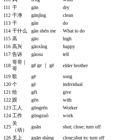
111
干
gān
dry
112
干净
gānjìng
clean
113
干
gàn
do
114
干什么
gàn shén me
What to do
115
高
gāo
high
116
高兴
gāoxìng
happy
117
告诉
gàosu
tell
哥哥｜
gē ge ｜ gē
118
elder brother
哥
119
歌
gē
song
120
个
gè
individual
121
给
gěi
give
122
跟
gēn
with
123
工人
gōngrén
Worker
124
工作
gōngzuò
work
关
125
guān
shut; close; turn off
（动）
126
关上
guān shàng
close;shut to; turn off