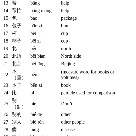
13
帮
bāng
help
14
帮忙
bāng máng
help
15
包
bāo
package
16
包子
bāo zi
bun
17
杯
bēi
cup
18
杯子
bēi zi
cup
19
北
běi
north
20
北边
běi biān
North side
21
北京
běi jīng
Beijing
本
(measure word for books or
22
běn
volumes)
（量）
23
本子
běn zi
book
24
比
bǐ
particle used for comparison
别
25
bié
Don’t
（副）
26
别的
bié de
other
27
别人
bié·rén
other people
28
病
bìng
disease