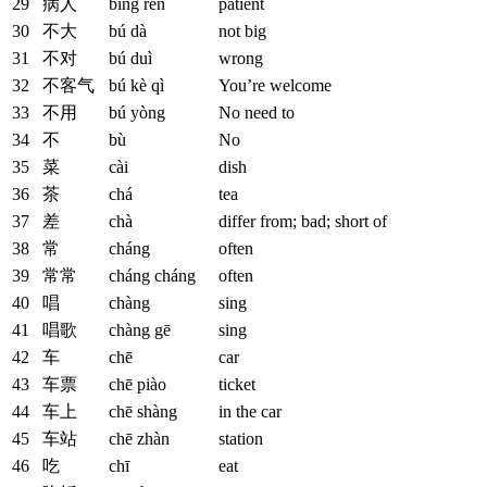
29
病人
bìng rén
patient
30
不大
bú dà
not big
31
不对
bú duì
wrong
32
不客气
bú kè qì
You’re welcome
33
不用
bú yòng
No need to
34
不
bù
No
35
菜
cài
dish
36
茶
chá
tea
37
差
chà
differ from; bad; short of
38
常
cháng
often
39
常常
cháng cháng
often
40
唱
chàng
sing
41
唱歌
chàng gē
sing
42
车
chē
car
43
车票
chē piào
ticket
44
车上
chē shàng
in the car
45
车站
chē zhàn
station
46
吃
chī
eat