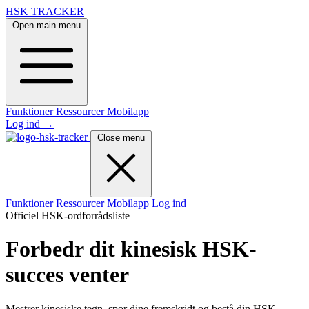
HSK TRACKER
Open main menu
Funktioner
Ressourcer
Mobilapp
Log ind
→
Close menu
Funktioner
Ressourcer
Mobilapp
Log ind
Officiel HSK-ordforrådsliste
Forbedr dit kinesisk
HSK-
succes venter
Mestrer kinesiske tegn, spor dine fremskridt og bestå din HSK-