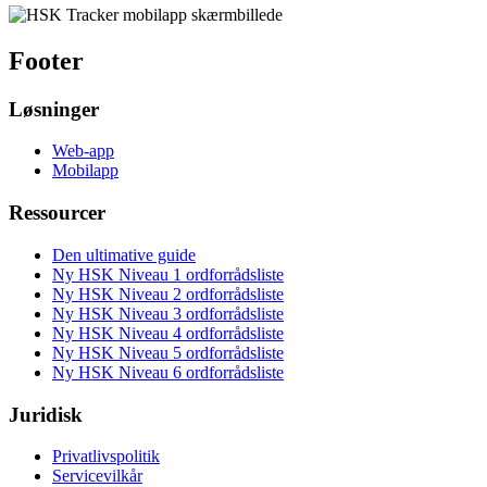
Footer
Løsninger
Web-app
Mobilapp
Ressourcer
Den ultimative guide
Ny HSK Niveau 1 ordforrådsliste
Ny HSK Niveau 2 ordforrådsliste
Ny HSK Niveau 3 ordforrådsliste
Ny HSK Niveau 4 ordforrådsliste
Ny HSK Niveau 5 ordforrådsliste
Ny HSK Niveau 6 ordforrådsliste
Juridisk
Privatlivspolitik
Servicevilkår