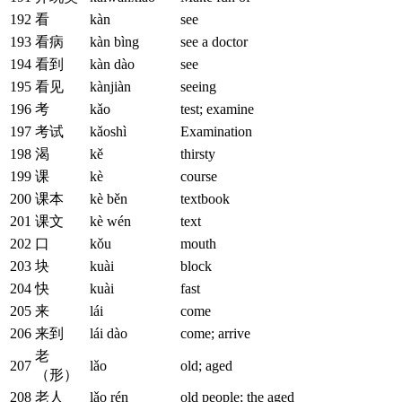
192
看
kàn
see
193
看病
kàn bìng
see a doctor
194
看到
kàn dào
see
195
看见
kànjiàn
seeing
196
考
kǎo
test; examine
197
考试
kǎoshì
Examination
198
渴
kě
thirsty
199
课
kè
course
200
课本
kè běn
textbook
201
课文
kè wén
text
202
口
kǒu
mouth
203
块
kuài
block
204
快
kuài
fast
205
来
lái
come
206
来到
lái dào
come; arrive
老
207
lǎo
old; aged
（形）
208
老人
lǎo rén
old people; the aged