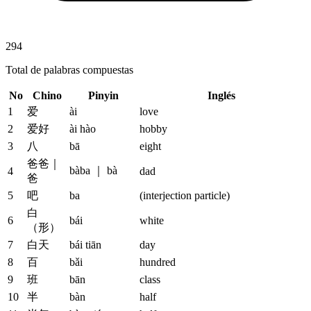
294
Total de palabras compuestas
No
Chino
Pinyin
Inglés
1
爱
ài
love
2
爱好
ài hào
hobby
3
八
bā
eight
爸爸｜
bàba ｜ bà
4
dad
爸
5
吧
ba
(interjection particle)
白
6
bái
white
（形）
7
白天
bái tiān
day
8
百
bǎi
hundred
9
班
bān
class
10
半
bàn
half