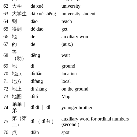
62
大学
dà xué
university
63
大学生
dà xué shēng
university student
64
到
dào
reach
65
得到
dé dào
get
66
地
de
auxiliary word
67
的
de
(aux.)
等
68
děng
wait
（动）
69
地
dì
ground
70
地点
dìdiǎn
location
71
地方
dìfang
local
72
地上
dì shàng
on the ground
73
地图
dìtú
Map
弟弟｜
dì di ｜ dì
74
younger brother
弟
第（第
auxiliary word for ordinal numbers
dì （ dì èr ）
75
(second )
二）
76
点
diǎn
spot