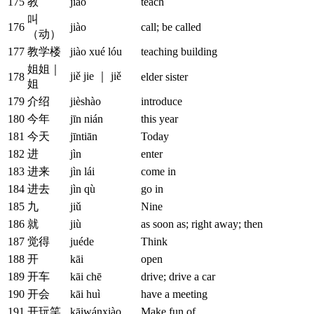
175
教
jiāo
teach
叫
176
jiào
call; be called
（动）
177
教学楼
jiào xué lóu
teaching building
姐姐｜
jiě jie ｜ jiě
178
elder sister
姐
179
介绍
jièshào
introduce
180
今年
jīn nián
this year
181
今天
jīntiān
Today
182
进
jìn
enter
183
进来
jìn lái
come in
184
进去
jìn qù
go in
185
九
jiǔ
Nine
186
就
jiù
as soon as; right away; then
187
觉得
juéde
Think
188
开
kāi
open
189
开车
kāi chē
drive; drive a car
190
开会
kāi huì
have a meeting
191
开玩笑
kāiwánxiào
Make fun of