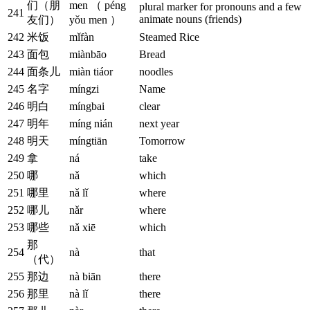
们（朋
men （ péng
plural marker for pronouns and a few
241
animate nouns (friends)
友们）
yǒu men ）
242
米饭
mǐfàn
Steamed Rice
243
面包
miànbāo
Bread
244
面条儿
miàn tiáor
noodles
245
名字
míngzi
Name
246
明白
míngbai
clear
247
明年
míng nián
next year
248
明天
míngtiān
Tomorrow
249
拿
ná
take
250
哪
nǎ
which
251
哪里
nǎ lǐ
where
252
哪儿
nǎr
where
253
哪些
nǎ xiē
which
那
254
nà
that
（代）
255
那边
nà biān
there
256
那里
nà lǐ
there