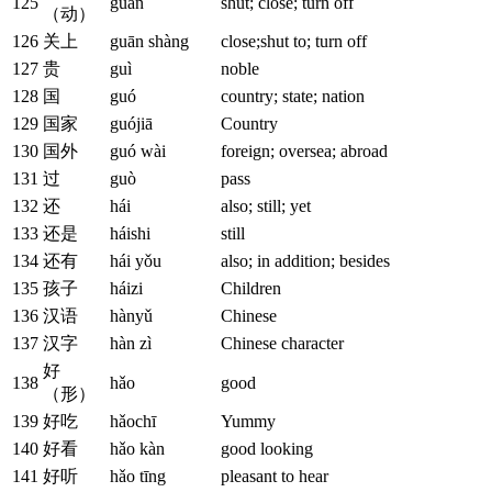
125
guān
shut; close; turn off
（动）
126
关上
guān shàng
close;shut to; turn off
127
贵
guì
noble
128
国
guó
country; state; nation
129
国家
guójiā
Country
130
国外
guó wài
foreign; oversea; abroad
131
过
guò
pass
132
还
hái
also; still; yet
133
还是
háishi
still
134
还有
hái yǒu
also; in addition; besides
135
孩子
háizi
Children
136
汉语
hànyǔ
Chinese
137
汉字
hàn zì
Chinese character
好
138
hǎo
good
（形）
139
好吃
hǎochī
Yummy
140
好看
hǎo kàn
good looking
141
好听
hǎo tīng
pleasant to hear