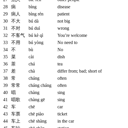
28
病
bìng
disease
29
病人
bìng rén
patient
30
不大
bú dà
not big
31
不对
bú duì
wrong
32
不客气
bú kè qì
You’re welcome
33
不用
bú yòng
No need to
34
不
bù
No
35
菜
cài
dish
36
茶
chá
tea
37
差
chà
differ from; bad; short of
38
常
cháng
often
39
常常
cháng cháng
often
40
唱
chàng
sing
41
唱歌
chàng gē
sing
42
车
chē
car
43
车票
chē piào
ticket
44
车上
chē shàng
in the car