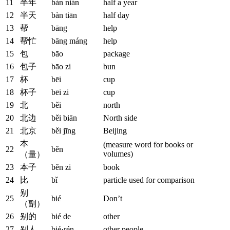
11
半年
bàn nián
half a year
12
半天
bàn tiān
half day
13
帮
bāng
help
14
帮忙
bāng máng
help
15
包
bāo
package
16
包子
bāo zi
bun
17
杯
bēi
cup
18
杯子
bēi zi
cup
19
北
běi
north
20
北边
běi biān
North side
21
北京
běi jīng
Beijing
本
(measure word for books or
22
běn
volumes)
（量）
23
本子
běn zi
book
24
比
bǐ
particle used for comparison
别
25
bié
Don’t
（副）
26
别的
bié de
other
27
别人
bié·rén
other people