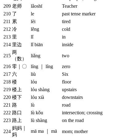
209
老师
lǎoshī
Teacher
210
了
le
past tense marker
211
累
lèi
tired
212
冷
lěng
cold
213
里
lǐ
in
214
里边
lǐ biān
inside
两
215
liǎng
two
（数）
216
零｜〇
líng ｜ líng
zero
217
六
liù
Six
218
楼
lóu
floor
219
楼上
lóu shàng
upstairs
220
楼下
lóu xià
downstairs
221
路
lù
road
222
路口
lù kǒu
intersection; crossing
223
路上
lù shàng
on the road
妈妈｜
mā ma ｜ mā
224
mom; mother
妈