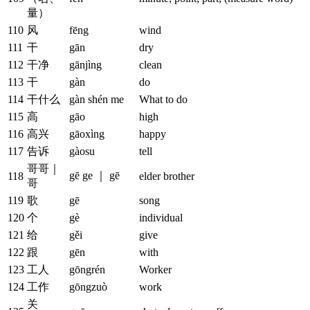
量）
110
风
fēng
wind
111
干
gān
dry
112
干净
gānjìng
clean
113
干
gàn
do
114
干什么
gàn shén me
What to do
115
高
gāo
high
116
高兴
gāoxìng
happy
117
告诉
gàosu
tell
哥哥｜
gē ge ｜ gē
118
elder brother
哥
119
歌
gē
song
120
个
gè
individual
121
给
gěi
give
122
跟
gēn
with
123
工人
gōngrén
Worker
124
工作
gōngzuò
work
关