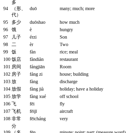
多
94
（形、
duō
many; much; more
代）
95
多少
duōshao
how much
96
饿
è
hungry
97
儿子
érzi
Son
98
二
èr
Two
99
饭
fàn
rice; meal
100
饭店
fàndiàn
restaurant
101
房间
fángjiān
Room
102
房子
fáng zi
house; building
103
放
fàng
discharge
104
放假
fàng jià
holiday; have a holiday
105
放学
fàng xué
off school
106
飞
fēi
fly
107
飞机
fēijī
aircraft
108
非常
fēicháng
very
分
109
（名、
fēn
minute; point; part; (measure word)