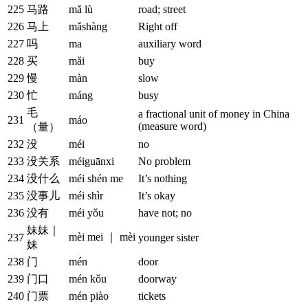
225
马路
mǎ lù
road; street
226
马上
mǎshàng
Right off
227
吗
ma
auxiliary word
228
买
mǎi
buy
229
慢
màn
slow
230
忙
máng
busy
毛
a fractional unit of money in China
231
máo
(measure word)
（量）
232
没
méi
no
233
没关系
méiguānxi
No problem
234
没什么
méi shén me
It’s nothing
235
没事儿
méi shìr
It’s okay
236
没有
méi yǒu
have not; no
妹妹｜
mèi mei ｜ mèi
237
younger sister
妹
238
门
mén
door
239
门口
mén kǒu
doorway
240
门票
mén piào
tickets