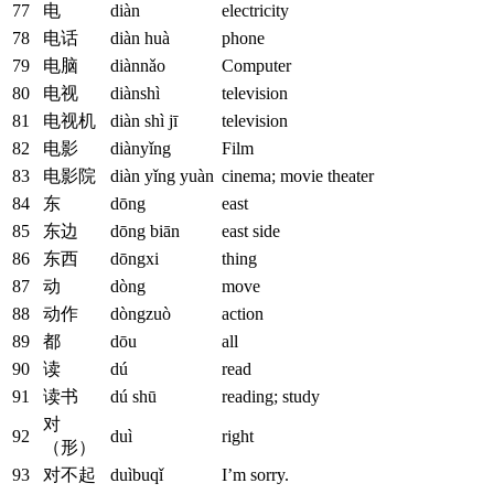
77
电
diàn
electricity
78
电话
diàn huà
phone
79
电脑
diànnǎo
Computer
80
电视
diànshì
television
81
电视机
diàn shì jī
television
82
电影
diànyǐng
Film
83
电影院
diàn yǐng yuàn
cinema; movie theater
84
东
dōng
east
85
东边
dōng biān
east side
86
东西
dōngxi
thing
87
动
dòng
move
88
动作
dòngzuò
action
89
都
dōu
all
90
读
dú
read
91
读书
dú shū
reading; study
对
92
duì
right
（形）
93
对不起
duìbuqǐ
I’m sorry.