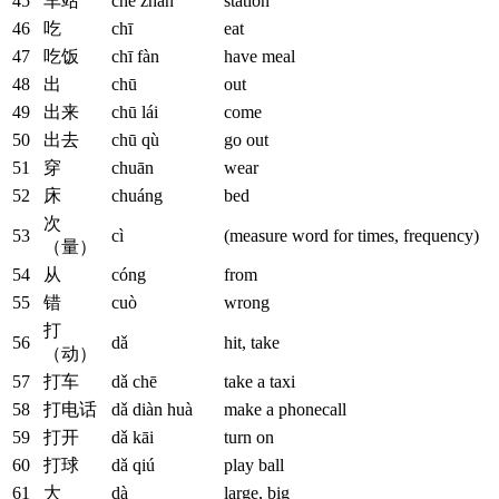
45
车站
chē zhàn
station
46
吃
chī
eat
47
吃饭
chī fàn
have meal
48
出
chū
out
49
出来
chū lái
come
50
出去
chū qù
go out
51
穿
chuān
wear
52
床
chuáng
bed
次
53
cì
(measure word for times, frequency)
（量）
54
从
cóng
from
55
错
cuò
wrong
打
56
dǎ
hit, take
（动）
57
打车
dǎ chē
take a taxi
58
打电话
dǎ diàn huà
make a phonecall
59
打开
dǎ kāi
turn on
60
打球
dǎ qiú
play ball
61
大
dà
large, big