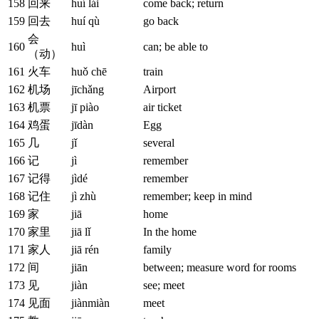
158
回来
huí lái
come back; return
159
回去
huí qù
go back
会
160
huì
can; be able to
（动）
161
火车
huǒ chē
train
162
机场
jīchǎng
Airport
163
机票
jī piào
air ticket
164
鸡蛋
jīdàn
Egg
165
几
jǐ
several
166
记
jì
remember
167
记得
jìdé
remember
168
记住
jì zhù
remember; keep in mind
169
家
jiā
home
170
家里
jiā lǐ
In the home
171
家人
jiā rén
family
172
间
jiān
between; measure word for rooms
173
见
jiàn
see; meet
174
见面
jiànmiàn
meet