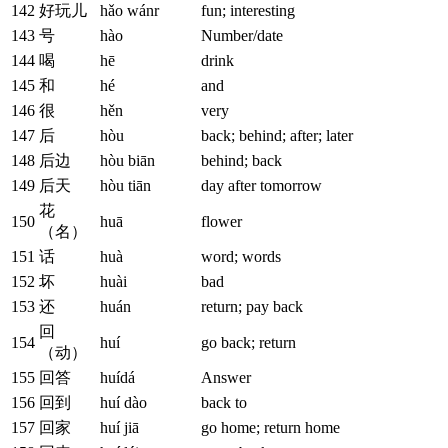
142
好玩儿
hǎo wánr
fun; interesting
143
号
hào
Number/date
144
喝
hē
drink
145
和
hé
and
146
很
hěn
very
147
后
hòu
back; behind; after; later
148
后边
hòu biān
behind; back
149
后天
hòu tiān
day after tomorrow
花
150
huā
flower
（名）
151
话
huà
word; words
152
坏
huài
bad
153
还
huán
return; pay back
回
154
huí
go back; return
（动）
155
回答
huídá
Answer
156
回到
huí dào
back to
157
回家
huí jiā
go home; return home