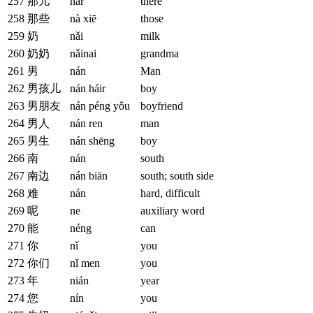
257
那儿
nàr
there
258
那些
nà xiē
those
259
奶
nǎi
milk
260
奶奶
nǎinai
grandma
261
男
nán
Man
262
男孩儿
nán háir
boy
263
男朋友
nán péng yǒu
boyfriend
264
男人
nán ren
man
265
男生
nán shēng
boy
266
南
nán
south
267
南边
nán biān
south; south side
268
难
nán
hard, difficult
269
呢
ne
auxiliary word
270
能
néng
can
271
你
nǐ
you
272
你们
nǐ men
you
273
年
nián
year
274
您
nín
you